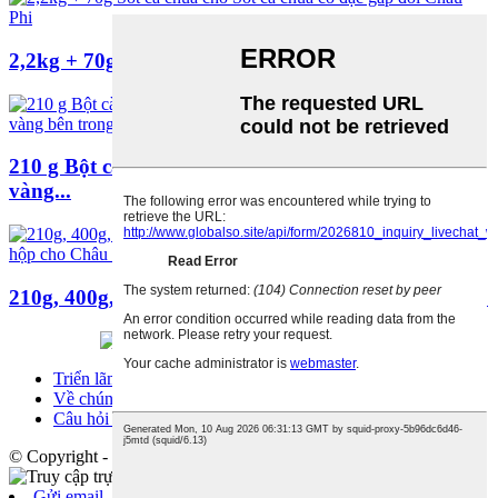
2,2kg + 70g Sốt cà chua dành cho Châu Phi...
210 g Bột cà chua đóng gói bằng thiếc với gốm
vàng...
210g, 400g, 800g cà chua đóng hộp 70g đóng hộp ...
Triển lãm
Về chúng tôi
Câu hỏi thường gặp
© Copyright - 2010-2023 : Mọi quyền được bảo lưu.
Gửi email