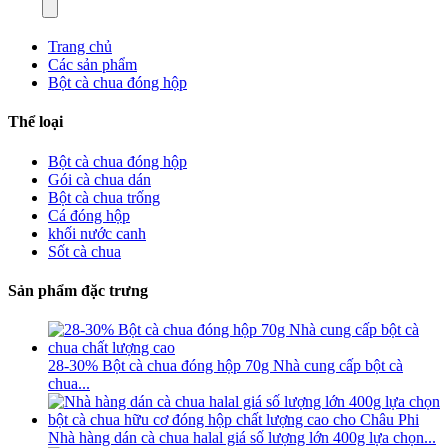
Trang chủ
Các sản phẩm
Bột cà chua đóng hộp
Thể loại
Bột cà chua đóng hộp
Gói cà chua dán
Bột cà chua trống
Cá đóng hộp
khối nước canh
Sốt cà chua
Sản phẩm đặc trưng
28-30% Bột cà chua đóng hộp 70g Nhà cung cấp bột cà
chua...
Nhà hàng dán cà chua halal giá số lượng lớn 400g lựa chọn...