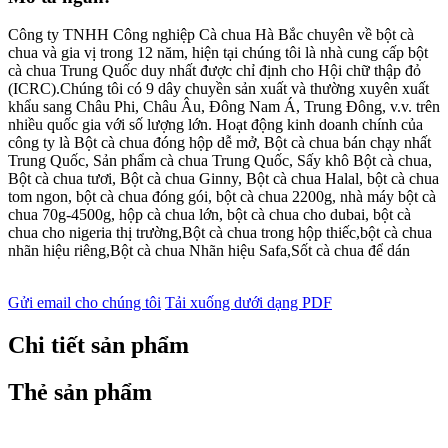
Công ty TNHH Công nghiệp Cà chua Hà Bắc chuyên về bột cà
chua và gia vị trong 12 năm, hiện tại chúng tôi là nhà cung cấp bột
cà chua Trung Quốc duy nhất được chỉ định cho Hội chữ thập đỏ
(ICRC).Chúng tôi có 9 dây chuyền sản xuất và thường xuyên xuất
khẩu sang Châu Phi, Châu Âu, Đông Nam Á, Trung Đông, v.v. trên
nhiều quốc gia với số lượng lớn. Hoạt động kinh doanh chính của
công ty là Bột cà chua đóng hộp dễ mở, Bột cà chua bán chạy nhất
Trung Quốc, Sản phẩm cà chua Trung Quốc, Sấy khô Bột cà chua,
Bột cà chua tươi, Bột cà chua Ginny, Bột cà chua Halal, bột cà chua
tom ngon, bột cà chua đóng gói, bột cà chua 2200g, nhà máy bột cà
chua 70g-4500g, hộp cà chua lớn, bột cà chua cho dubai, bột cà
chua cho nigeria thị trường,Bột cà chua trong hộp thiếc,bột cà chua
nhãn hiệu riêng,Bột cà chua Nhãn hiệu Safa,Sốt cà chua để dán
Gửi email cho chúng tôi
Tải xuống dưới dạng PDF
Chi tiết sản phẩm
Thẻ sản phẩm