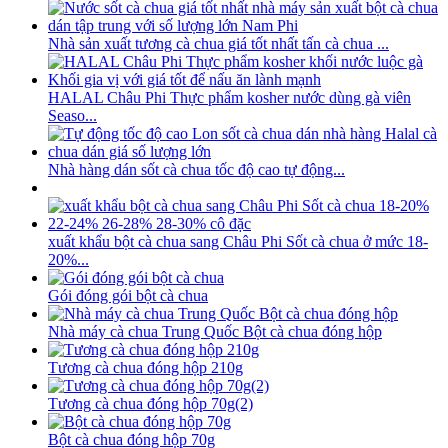
Nhà sản xuất tương cà chua giá tốt nhất tấn cà chua ...
HALAL Châu Phi Thực phẩm kosher nước dùng gà viên
Seaso...
Nhà hàng dán sốt cà chua tốc độ cao tự động...
xuất khẩu bột cà chua sang Châu Phi Sốt cà chua ở mức 18-
20%...
Gói đóng gói bột cà chua
Nhà máy cà chua Trung Quốc Bột cà chua đóng hộp
Tương cà chua đóng hộp 210g
Tương cà chua đóng hộp 70g(2)
Bột cà chua đóng hộp 70g