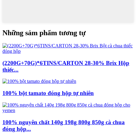
Những sảm phẩm tương tự
(2200G+70G)*6TINS/CARTON 28-30% Brix Hộp
thiếc...
100% bột tamato đóng hộp tự nhiên
100% nguyên chất 140g 198g 800g 850g cà chua
đóng hộp...