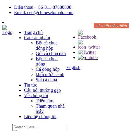
Điện thoại: +86-311-87880808
Email: ceo@chinesetomato.com
Liên kết thân thiện
Trang chủ
Các sản phẩm
Bột cà chua
đóng hộp
Gói cà chua dán
Bột cà chua
trống
English
Cá đóng hộp
khối nước canh
Sốt cà chua
Tin tức
Câu hỏi thường gặp
Về chúng tôi
Triển lãm
Tham quan nhà
máy
Liên hệ chúng tôi